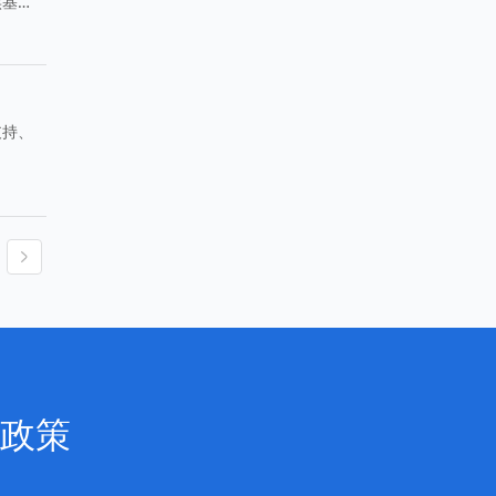
实基
支持、
政策