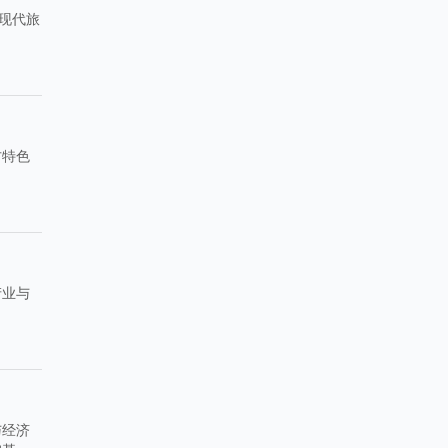
现代旅
方特色
产业与
与经济