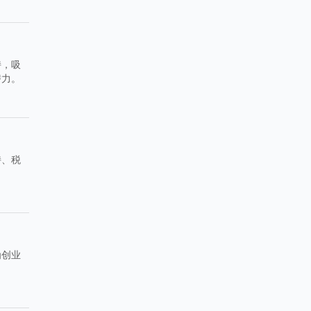
持，吸
潜力。
持、税
。
为创业