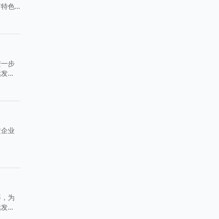
有特色
进一步
续发
质企业
等，为
续发